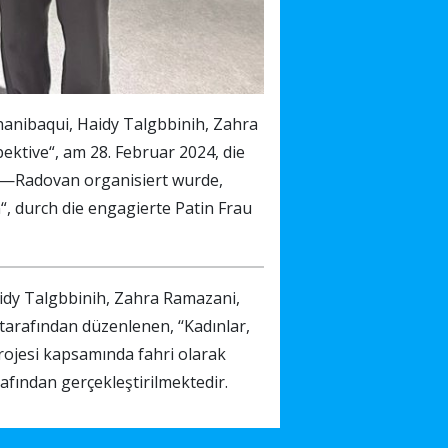
hanibaqui, Haidy Talgbbinih, Zahra
ktive“, am 28. Februar 2024, die
i—Radovan organisiert wurde,
 durch die engagierte Patin Frau
aidy Talgbbinih, Zahra Ramazani,
arafından düzenlenen, ‘‘Kadınlar,
‘ projesi kapsamında fahri olarak
fından gerçekleştirilmektedir.