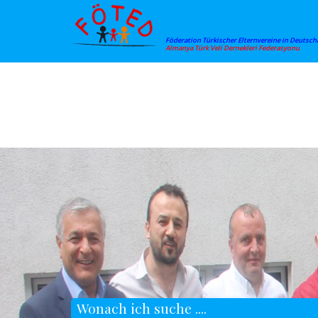
Föderation Türkischer Elternvereine in Deutsch
Almanya Türk Veli Dernekleri Federasyonu
Wonach ich suche ....