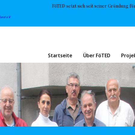
FöTED setzt sich seit seiner Gründung fü
land e.V
Startseite
Über FöTED
Proje