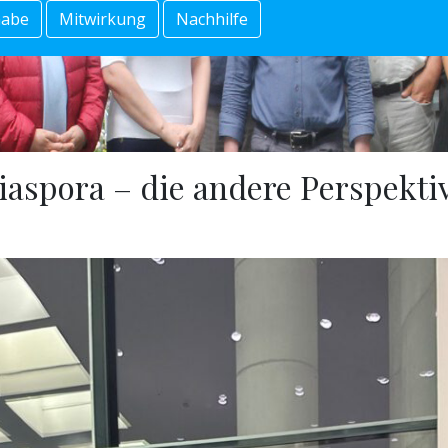
habe
Mitwirkung
Nachhilfe
iaspora – die andere Perspekti