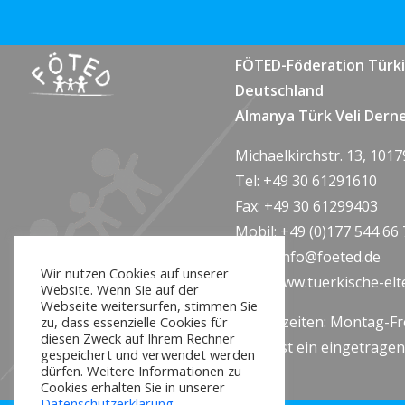
FÖTED-Föderation Türki
Deutschland
Almanya Türk Veli Dern
Michaelkirchstr. 13, 1017
Tel: +49 30 61291610
Fax: +49 30 61299403
Mobil: +49 (0)177 544 66 
Email:
info@foeted.de
Wir nutzen Cookies auf unserer
Web:
www.tuerkische-elt
Website. Wenn Sie auf der
Webseite weitersurfen, stimmen Sie
Sprechzeiten: Montag-Fre
zu, dass essenzielle Cookies für
diesen Zweck auf Ihrem Rechner
Föted ist ein eingetrag
gespeichert und verwendet werden
dürfen. Weitere Informationen zu
Verein
Cookies erhalten Sie in unserer
Datenschutzerklärung