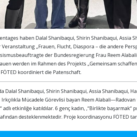
uentages haben Dalal Shanibaqui, Shirin Shanibaqui, Assia S
eranstaltung „Frauen, Flucht, Diaspora – die andere Perspe
assismusbeauftragte der Bundesregierung Frau Reem Alabal
auen werden im Rahmen des Projekts „Gemeinsam schaffen“,
 FÖTED koordiniert die Patenschaft.
a Dalal Shanibaqui, Shirin Shanibaqui, Assia Shanibaqui, H
rkçılıkla Mücadele Görevlisi bayan Reem Alabali—Radovan t
 adlı etkinliğe katıldılar. 6 genç kadın, ‚‘‘Birlikte başarmak‘
afından desteklenmektedir. Proje koordinasyonu FÖTED tara