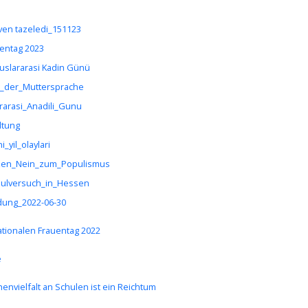
ven tazeledi_151123
entag 2023
uslararasi Kadin Günü
g_der_Muttersprache
rarasi_Anadili_Gunu
ltung
_yil_olaylari
zen_Nein_zum_Populismus
hulversuch_in_Hessen
dung_2022-06-30
tionalen Frauentag 2022
e
nvielfalt an Schulen ist ein Reichtum