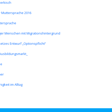
uerkisch
er Muttersprache 2016
tersprache
ger Menschen mit Migrationshintergrund
etzes Entwurf „Optionspflicht“
 Ausbildungsmarkt_
he
mer
keit im Alltag