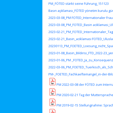
PM_FÖTED stärkt seine Führung_151123
Basın açıklaması_FÖTED yönetim kurulu gü
2023-03-08_PM FOTED_Internationaler Frau
2023-03-08_PM_FOTED_Basin aciklamasi_Ul
2023-02-21_PM_FOTED_Internationaler_Ta
2023-02-21_Basin_aciklamasi FOTED_Ulusla
20230113_PM_FOETED_Loesung_nicht_Spa
2023-01-08_Basin_Bildirisi_FTD_2022-23_yeni
2023-01-06_PM _FOTED_Ja_zu_Konsequen
2022-03-06_PM_FOETED_Tuerkisch_als_Sc
PM-_FOETED_Fachkaeftemangel_in-der-Bil
PM 2022-03-08 der FÖTED zum Interna
PM 2020-02-21 Tag der Muttersprach
PM 2019-02-15 Stellungnahme: Sprache