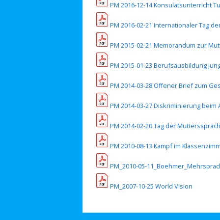
PM 2016-12-14 Konsulatsunterricht T
PM 2016-02-21 Internationaler Tag d
PM 2015-02-21 Memorandum zur Mut
PM 2015-01-23 Berufsausbildung jun
PM 2014-03-28 Offener Brief zum Ges
PM 2014-03-27 Diskriminierung beim
PM 2014-02-20 Tag der Mutterssprac
PM 2010-08-13 Kampf im Klassenzim
PM_2010-05-11_Boehmer_Mehrsprachig
PM_2007-10-25 World Vision