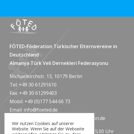
FÖTED-Föderation Türkischer Elternvereine in
Deutschland
Almanya Türk Veli Dernekleri Federasyonu
Michaelkirchstr. 13, 10179 Berlin
Tel: +49 30 61291610
Fax: +49 30 61299403
Mobil: +49 (0)177 544 66 73
Email:
info@foeted.de
Web:
www.tuerkische-elternfoederation.de
Wir nutzen Cookies auf unserer
Website. Wenn Sie auf der Webseite
Sprechzeiten: Montag-Freitag, 09.00-15.00 Uhr