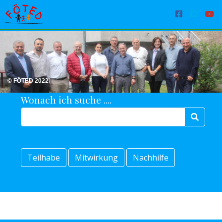
© FÖTED 2022
Wonach ich suche ....
Teilhabe
Mitwirkung
Nachhilfe