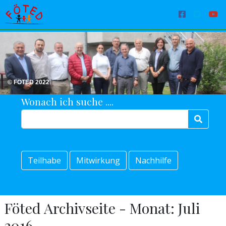
© FÖTED 2022
Wonach ich suche ....
Teilhabe
Mitwirkung
Nachhilfe
Föted Archivseite - Monat:
Juli
2016