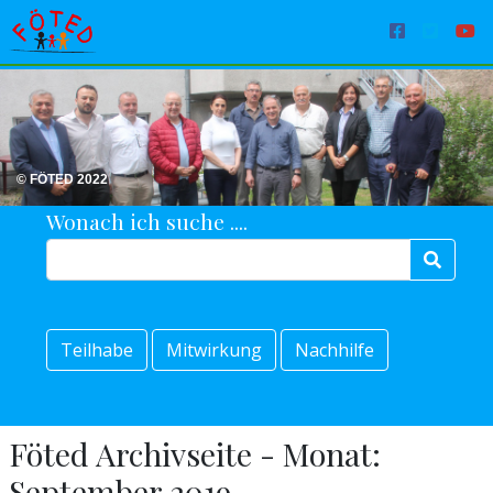
© FÖTED 2022
Wonach ich suche ....
Teilhabe
Mitwirkung
Nachhilfe
Föted Archivseite - Monat:
September 2019